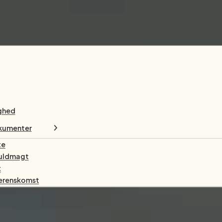
ghed
okumenter
te
uldmagt
t
erenskomst