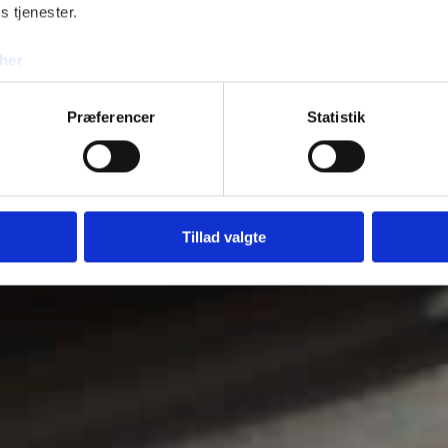
Fje
af et ansættelsesforhold.
s tjenester.
her
Præferencer
Statistik
Tillad valgte
Tilføj 