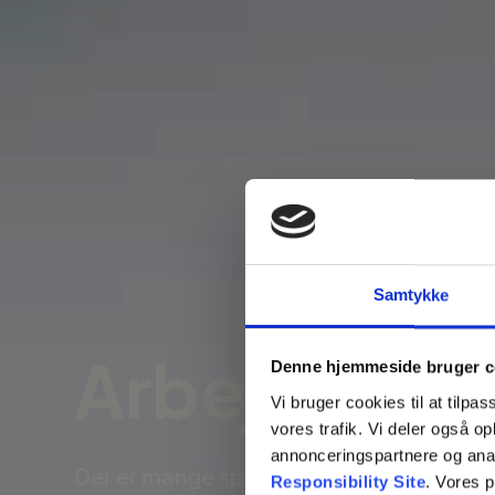
Samtykke
Arbejds­om
Denne hjemmeside bruger c
Vi bruger cookies til at tilpas
vores trafik. Vi deler også 
annonceringspartnere og ana
Der er mange spørgsmål, der skal afklar
Responsibility Site
. Vores 