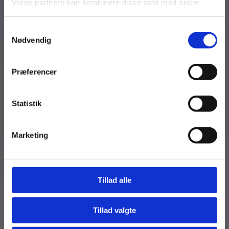
Vores partnere kan kombinere disse data med andre
oplysninger, du har givet dem, eller som de har indsamlet
fra din brug af deres tjenester.
Samtykkevalg
Nødvendig
Se Cookie & Privatlivspolitik
her
Præferencer
Fjern
Statistik
Marketing
Tillad alle
Tillad valgte