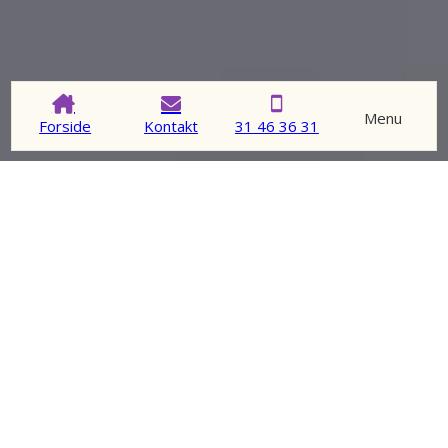
Menu
Forside
Kontakt
31 46 36 31
En samejeoverenskomst, også kaldet en samlivskontrakt,
er en kontrakt, som indgås mellem to eller flere parter,
der i fællesskab ejer en fast ejendom eller ejendele af høj
værdi.
Formålet med en samlivskontrakt er at undgå konflikter i
tilfælde af skilsmisse, uforudset fraflytning, eller når ugifte