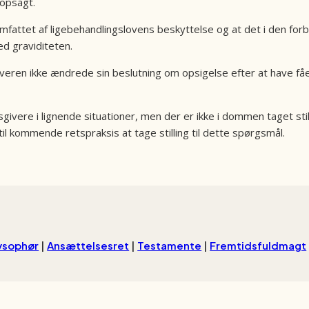
 opsagt.
mfattet af ligebehandlingslovens beskyttelse og at det i den for
d graviditeten.
veren ikke ændrede sin beslutning om opsigelse efter at have få
ivere i lignende situationer, men der er ikke i dommen taget still
il kommende retspraksis at tage stilling til dette spørgsmål.
vsophør
|
Ansættelsesret
|
Testamente
|
Fremtidsfuldmagt