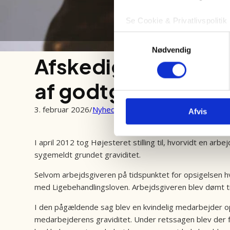
Se Cookie & Privatlivspolitik
Samtykkevalg
Nødvendig
Afskedigelse af gra
af godtgørelse
3. februar 2026
/
Nyheder
Afvis
I april 2012 tog Højesteret stilling til, hvorvidt en ar
sygemeldt grundet graviditet.
Selvom arbejdsgiveren på tidspunktet for opsigelsen h
med Ligebehandlingsloven. Arbejdsgiveren blev dømt til
I den pågældende sag blev en kvindelig medarbejder o
medarbejderens graviditet. Under retssagen blev der 