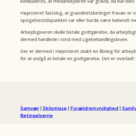
konkluderes, at medarbejderen var gravid, da hun blev
Højesteret fastslog, at graviditetsbetinget fravær er o
opsigelsestidspunktet var eller burde være bekendt me
Arbejdsgiveren skulle betale godtgørelse, da arbejdsgi
dermed handlede i strid med Ligebehandlingsloven.
Der er dermed i Højesteret skabt en åbning for arbejdsg
for at undgå at betale en godtgørelse. Det er overladt t
Samvær
|
Skilsmisse
|
Forældre­myndighed
|
Samli
Betingelserne