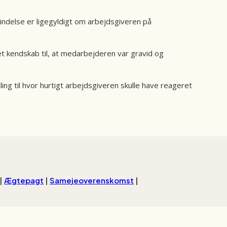
bindelse er ligegyldigt om arbejdsgiveren på
et kendskab til, at medarbejderen var gravid og
ing til hvor hurtigt arbejdsgiveren skulle have reageret
|
Ægtepagt
|
Samejeoverenskomst
|