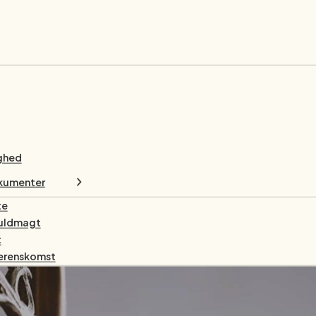
ghed
okumenter
te
uldmagt
t
erenskomst