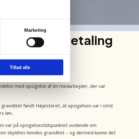
Marketing
ejdsgivers betaling
Tillad alle
orbindelse med opsigelse af en medarbejder, der var
aviditet fandt Højesteret, at opsigelsen var i strid
s løn..
ren var på opsigelsestidspunktet uvidende om
dom skyldtes hendes graviditet – og dermed kunne det