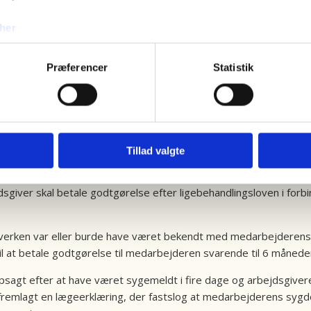
her
Præferencer
Statistik
vid ansat medførte arb
Tillad valgte
bejdsgiver skal betale godtgørelse efter ligebehandlingsloven i f
verken var eller burde have været bekendt med medarbejderens gr
 at betale godtgørelse til medarbejderen svarende til 6 måneder
psagt efter at have været sygemeldt i fire dage og arbejdsgive
fremlagt en lægeerklæring, der fastslog at medarbejderens syg